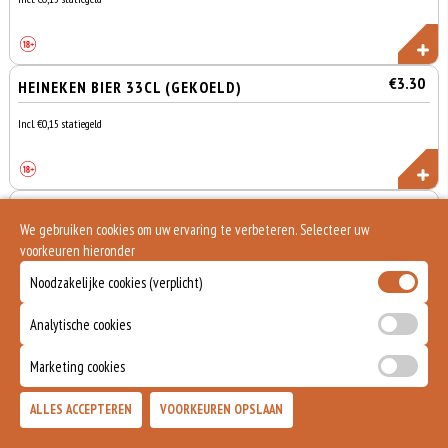
€3.30
HEINEKEN BIER 33CL (GEKOELD)
Incl. €0,15 statiegeld
€4.30
HEINEKEN BIER 50 CL (GEKOELD)
We gebruiken cookies om uw ervaring te verbeteren. Selecteer uw
Incl. €0,15 statiegeld
voorkeuren hieronder
Noodzakelijke cookies (verplicht)
Analytische cookies
€5.15
GROLSCH KANON 50CL (GEKOELD)
Marketing cookies
Incl. €0,15 statiegeld
Totaal
ALLES ACCEPTEREN
VOORKEUREN OPSLAAN
Bezorgen
Afhalen
0
€0,00