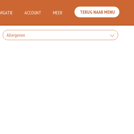
TERUG NAAR MENU
VIGATIE
ACCOUNT
MEER
Allergenen
Is alleen voor 18 jaar of ouder