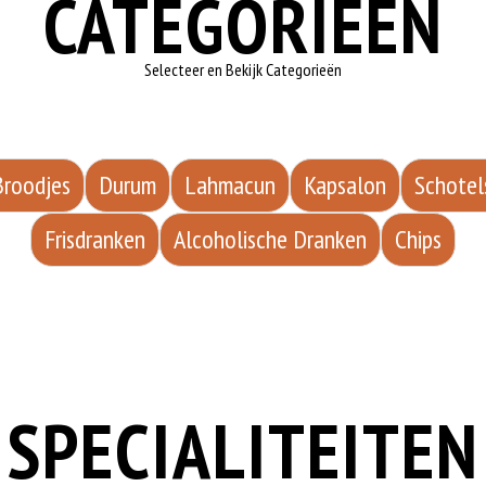
CATEGORIEËN
Selecteer en Bekijk Categorieën
Broodjes
Durum
Lahmacun
Kapsalon
Schotel
Frisdranken
Alcoholische Dranken
Chips
SPECIALITEITEN