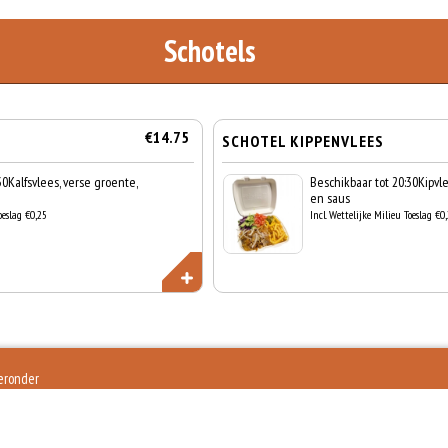
Schotels
€14.75
SCHOTEL KIPPENVLEES
30Kalfsvlees, verse groente,
Beschikbaar tot 20:30Kipvle
en saus
oeslag €0,25
Incl. Wettelijke Milieu Toeslag €0
ieronder