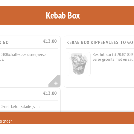
Kebab Box
€13.00
O GO
KEBAB BOX KIPPENVLEES TO GO
30100% kalfsvlees doner, verse
Beschikbaar tot 20:30100%
us.
verse groente, friet en sau
€13.00
0Friet ,kebab,salade , saus
ieronder