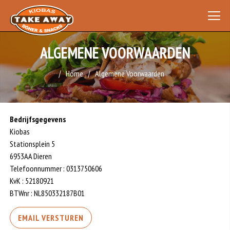
ALGEMENE VOORWAARDEN
Home
Algemene Voorwaarden
Bedrijfsgegevens
Kiobas
Stationsplein 5
6953AA Dieren
Telefoonnummer : 0313750606
KvK : 52180921
BTWnr : NL850332187B01
EMAIL VERSTUREN