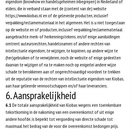
eigendom (knowhow en handelsgeheimen inbegrepen) in Nederland of
elders, die in verband staan met de (content van de) website
https://www.kiobas.nl en of de geleverde producten, inclusief
verpakking/reclamemateriaal in het algemeen. Het is u niet toegestaan
op de website en of producten, inclusief verpakking/reclamemateriaal
aangebrachte merk- of herkenningstekens, en/of enige aanduidingen
omtrent auteursrechten, handelsnamen of andere rechten van
intellectuele eigendom, te wijzigen, te kopiëren, op andere wijze te
(her)gebruiken of te verwijderen, noch de website of enige gedeelten
daarvan te wijzigen of na te maken noch op enigerlei andere wijze
schade te berokkenen aan of ongerechtvaardigd voordeel te trekken
uit de reputatie van de rechten van intellectuele eigendom van Kiobas,
aan haar gelieerde vennootschappen en/of haar leveranciers.
6. Aansprakelijkheid
6.1
De totale aansprakelijkheid van Kiobas wegens een toerekenbare
tekortkoming in de nakoming van een overeenkomst of uit enige
andere hoofde, is beperkt tot vergoeding van directe schade tot
maximaal het bedrag van de voor die overeenkomst bedongen prijs.