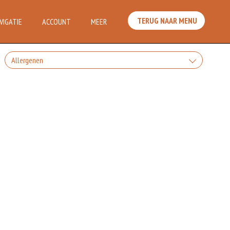
TERUG NAAR MENU
VIGATIE
ACCOUNT
MEER
Allergenen
Is alleen voor 18 jaar of ouder